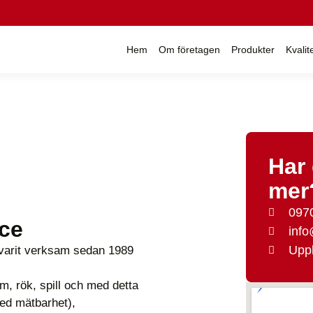
Hem
Om företagen
Produkter
Kvalit
Har 
mer
097
ice
inf
Uppl
 varit verksam sedan 1989
m, rök, spill och med detta
med mätbarhet),