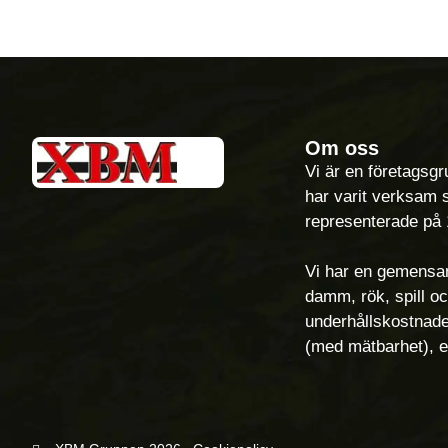
Om oss
Vi är en företagsg
har varit verksam 
representerade på 1
Vi har en gemensam
damm, rök, spill o
underhållskostnader
(med mätbarhet), 