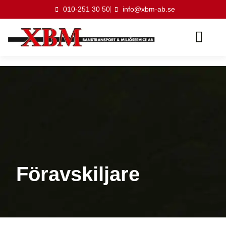
010-251 30 50
info@xbm-ab.se
Om företagen
Kvalitet & Miljö
Service & Underhåll
Våra kontor
Föravskiljare